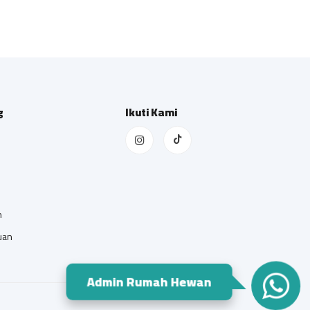
g
Ikuti Kami
n
uan
Admin Rumah Hewan