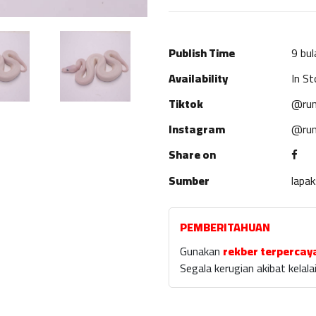
Publish Time
9 bul
Availability
In St
Tiktok
@rum
Instagram
@rum
Share on
Sumber
lapa
PEMBERITAHUAN
Gunakan
rekber terpercay
Segala kerugian akibat kela