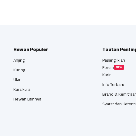
Hewan Populer
Tautan Pentin
Anjing
Pasang Iklan
Forum
NEW
Kucing
i
Karir
Ular
Info Terbaru
Kura kura
Brand & Kemitraa
Hewan Lainnya
Syarat dan Ketent