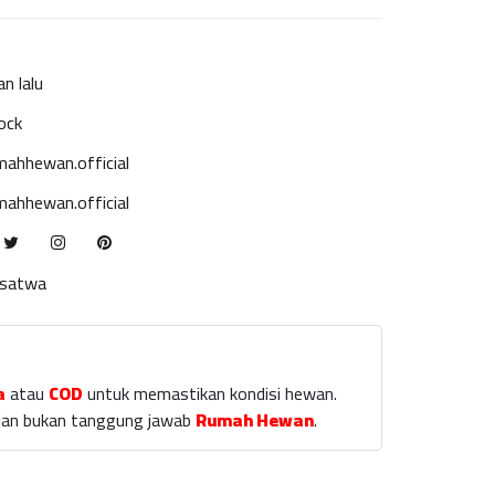
an lalu
ock
ahhewan.official
ahhewan.official
ksatwa
a
atau
COD
untuk memastikan kondisi hewan.
laian bukan tanggung jawab
Rumah Hewan
.