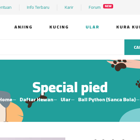
entuan
Info Terbaru
Karir
Forum
NEW
ANJING
KUCING
ULAR
KURA KU
CA
Special pied
Home
Daftar Hewan
Ular
Ball Python (Sanca Bola)