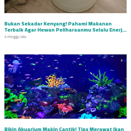
Bukan Sekadar Kenyang! Pahami Makanan
Terbaik Agar Hewan Peliharaanmu Selalu Enerjik
dan Berumur Panjang
4 minggu lalu
Bikin Akuarium Makin Cantik! Tips Merawat Ikan