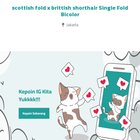
scottish fold x brittish shorthair Single Fold
Bicolor
Jakarta