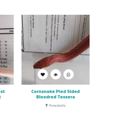
ost
Cornsnake Pied Sided
t
Bloodred Tessera
Purwakarta