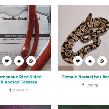
ornsnake Pied Sided
Female Normal het Axa
Bloodred Tessera
Bandung
Purwakarta