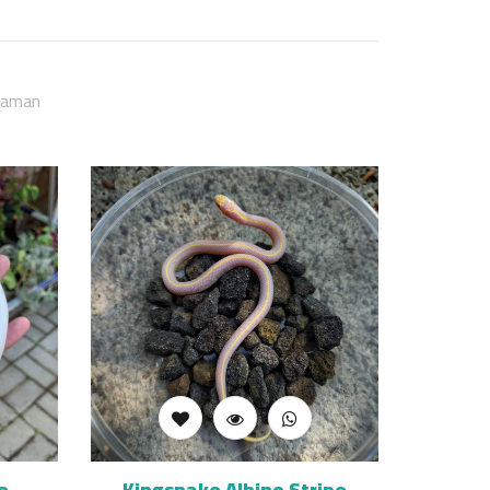
laman
e
Kingsnake Albino Stripe