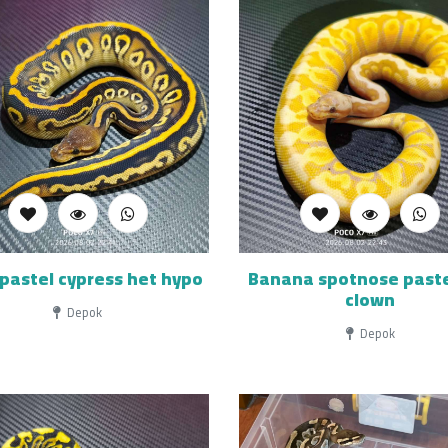
pastel cypress het hypo
Banana spotnose paste
clown
Depok
Depok