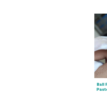
Ball
Past