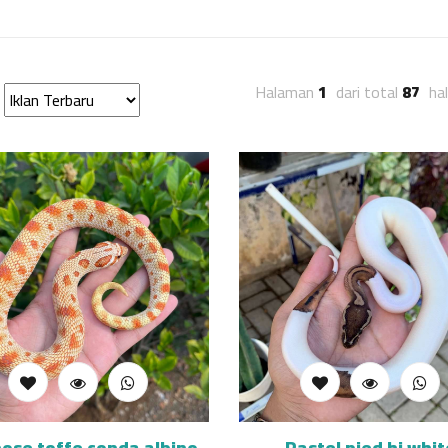
Halaman
1
dari total
87
ha
ose toffe conda albino
Pastel pied hi whit