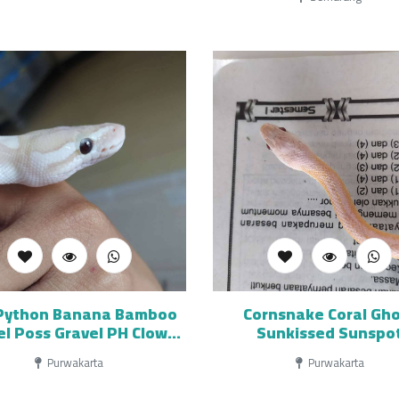
 Python Banana Bamboo
Cornsnake Coral Gh
el Poss Gravel PH Clown
Sunkissed Sunspo
Hypo
Purwakarta
Purwakarta