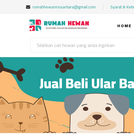
rumahhewannusantara@gmail.com
Syarat & Ket
HOME
Jual Beli Ular B