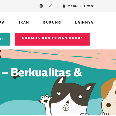
Masuk
Daftar
RA
IKAN
BURUNG
LAINNYA
PROMOSIKAN HEWAN ANDA!
RI
) – Berkualitas &