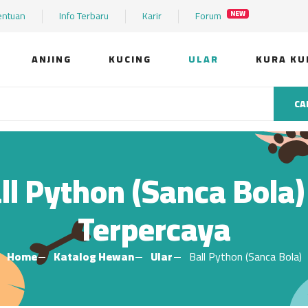
entuan
Info Terbaru
Karir
Forum
NEW
ANJING
KUCING
ULAR
KURA KU
CA
all Python (Sanca Bola
Terpercaya
Home
Katalog Hewan
Ular
Ball Python (Sanca Bola)