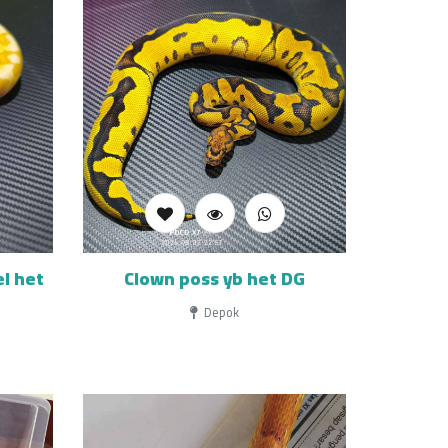
l het
Clown poss yb het DG
Depok