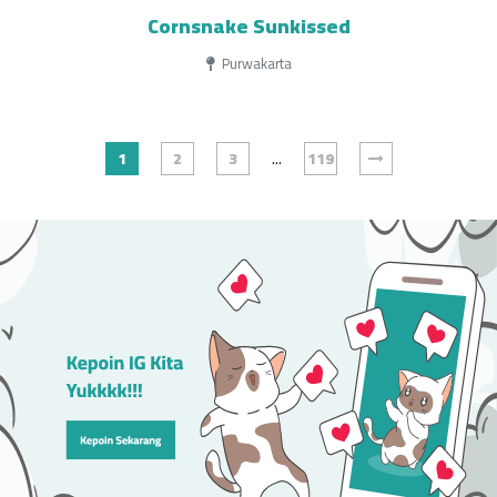
Cornsnake Sunkissed
Purwakarta
...
1
2
3
119