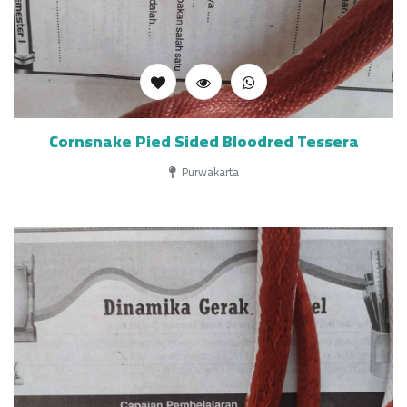
Cornsnake Pied Sided Bloodred Tessera
Purwakarta