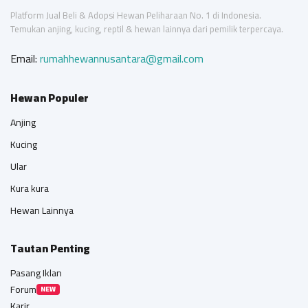
Platform Jual Beli & Adopsi Hewan Peliharaan No. 1 di Indonesia.
Temukan anjing, kucing, reptil & hewan lainnya dari pemilik terpercaya.
Email:
rumahhewannusantara@gmail.com
Hewan Populer
Anjing
Kucing
Ular
Kura kura
Hewan Lainnya
Tautan Penting
Pasang Iklan
Forum
NEW
Karir