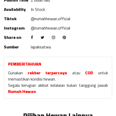
Publish Time
2 bulan lalu
Availability
In Stock
Tiktok
@rumahhewan.official
Instagram
@rumahhewan.official
Share on
Sumber
lapaksatwa
PEMBERITAHUAN
Gunakan
rekber terpercaya
atau
COD
untuk
memastikan kondisi hewan.
Segala kerugian akibat kelalaian bukan tanggung jawab
Rumah Hewan
.
Pilihan Hewan Lainnya