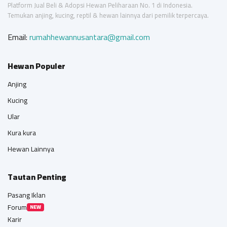
Platform Jual Beli & Adopsi Hewan Peliharaan No. 1 di Indonesia.
Temukan anjing, kucing, reptil & hewan lainnya dari pemilik terpercaya.
Email:
rumahhewannusantara@gmail.com
Hewan Populer
Anjing
Kucing
Ular
Kura kura
Hewan Lainnya
Tautan Penting
Pasang Iklan
Forum
NEW
Karir