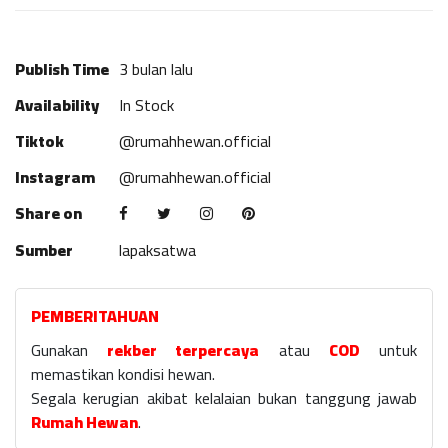
Publish Time
3 bulan lalu
Availability
In Stock
Tiktok
@rumahhewan.official
Instagram
@rumahhewan.official
Share on
Sumber
lapaksatwa
PEMBERITAHUAN
Gunakan
rekber terpercaya
atau
COD
untuk
memastikan kondisi hewan.
Segala kerugian akibat kelalaian bukan tanggung jawab
Rumah Hewan
.