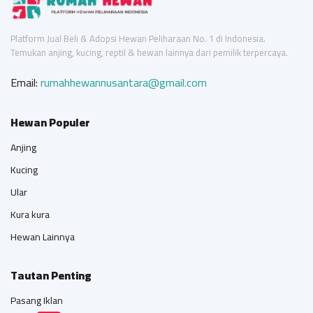
Platform Jual Beli & Adopsi Hewan Peliharaan No. 1 di Indonesia.
Temukan anjing, kucing, reptil & hewan lainnya dari pemilik terpercaya.
Email:
rumahhewannusantara@gmail.com
Hewan Populer
Anjing
Kucing
Ular
Kura kura
Hewan Lainnya
Tautan Penting
Pasang Iklan