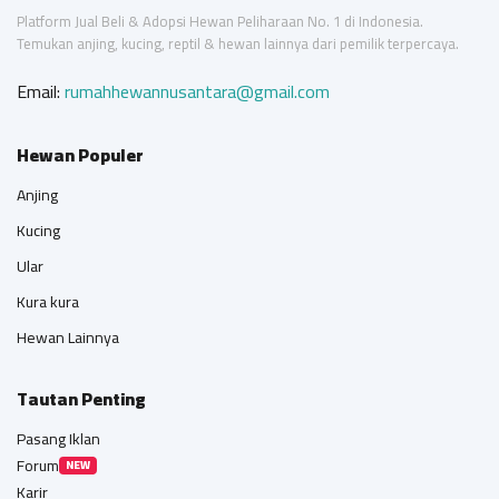
Platform Jual Beli & Adopsi Hewan Peliharaan No. 1 di Indonesia.
Temukan anjing, kucing, reptil & hewan lainnya dari pemilik terpercaya.
Email:
rumahhewannusantara@gmail.com
Hewan Populer
Anjing
Kucing
Ular
Kura kura
Hewan Lainnya
Tautan Penting
Pasang Iklan
Forum
NEW
Karir