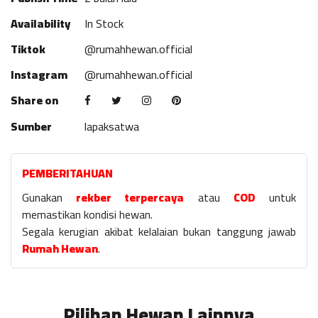
Availability
In Stock
Tiktok
@rumahhewan.official
Instagram
@rumahhewan.official
Share on
Sumber
lapaksatwa
PEMBERITAHUAN
Gunakan
rekber terpercaya
atau
COD
untuk
memastikan kondisi hewan.
Segala kerugian akibat kelalaian bukan tanggung jawab
Rumah Hewan
.
Pilihan Hewan Lainnya