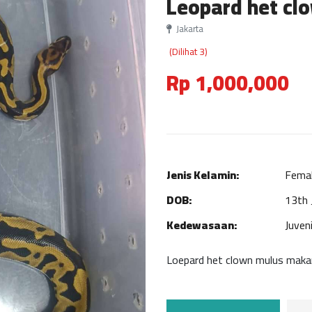
Leopard het cl
Jakarta
(Dilihat 3)
Rp 1,000,000
Jenis Kelamin:
Fema
DOB:
13th 
Kedewasaan:
Juveni
Loepard het clown mulus maka