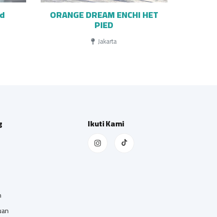
ed
ORANGE DREAM ENCHI HET
PIED
Jakarta
g
Ikuti Kami
n
uan