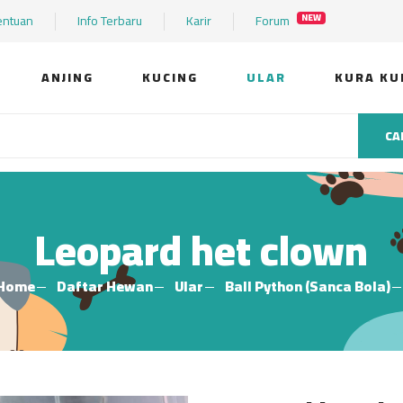
entuan
Info Terbaru
Karir
Forum
NEW
ANJING
KUCING
ULAR
KURA KU
CA
Leopard het clown
Home
Daftar Hewan
Ular
Ball Python (Sanca Bola)