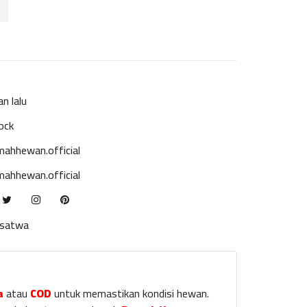
an lalu
ock
ahhewan.official
ahhewan.official
ksatwa
a
atau
COD
untuk memastikan kondisi hewan.