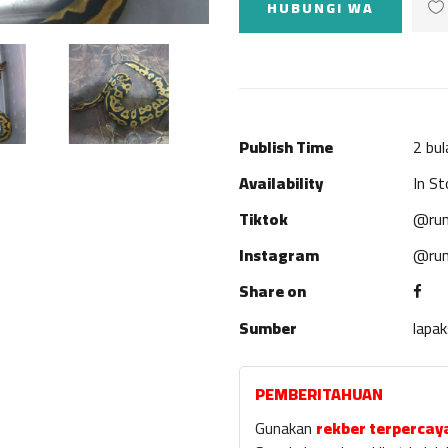
HUBUNGI WA
Publish Time
2 bul
Availability
In St
Tiktok
@rum
Instagram
@rum
Share on
Sumber
lapa
PEMBERITAHUAN
Gunakan
rekber terpercay