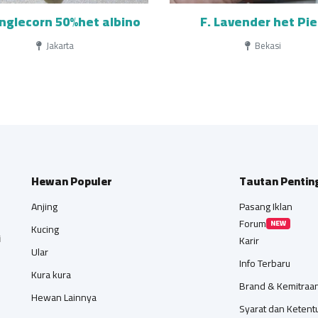
unglecorn 50%het albino
F. Lavender het Pi
Jakarta
Bekasi
Hewan Populer
Tautan Pentin
Anjing
Pasang Iklan
Forum
NEW
Kucing
i
Karir
Ular
Info Terbaru
Kura kura
Brand & Kemitraa
Hewan Lainnya
Syarat dan Ketent