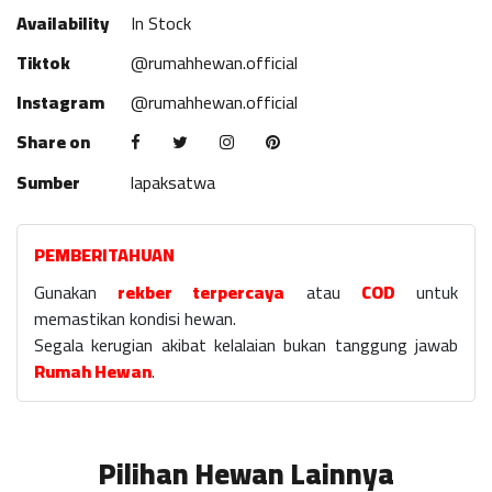
Availability
In Stock
Tiktok
@rumahhewan.official
Instagram
@rumahhewan.official
Share on
Sumber
lapaksatwa
PEMBERITAHUAN
Gunakan
rekber terpercaya
atau
COD
untuk
memastikan kondisi hewan.
Segala kerugian akibat kelalaian bukan tanggung jawab
Rumah Hewan
.
Pilihan Hewan Lainnya