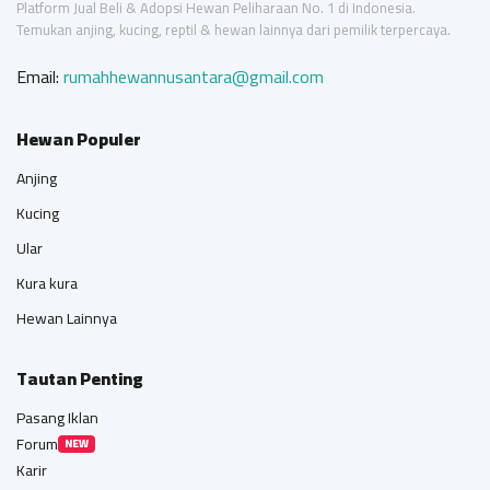
Platform Jual Beli & Adopsi Hewan Peliharaan No. 1 di Indonesia.
Temukan anjing, kucing, reptil & hewan lainnya dari pemilik terpercaya.
Email:
rumahhewannusantara@gmail.com
Hewan Populer
Anjing
Kucing
Ular
Kura kura
Hewan Lainnya
Tautan Penting
Pasang Iklan
Forum
NEW
Karir