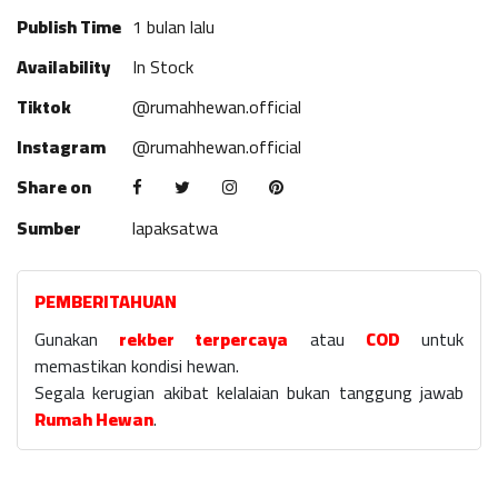
Publish Time
1 bulan lalu
Availability
In Stock
Tiktok
@rumahhewan.official
Instagram
@rumahhewan.official
Share on
Sumber
lapaksatwa
PEMBERITAHUAN
Gunakan
rekber terpercaya
atau
COD
untuk
memastikan kondisi hewan.
Segala kerugian akibat kelalaian bukan tanggung jawab
Rumah Hewan
.