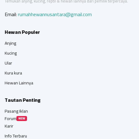
Temukan anjing, kucing, reptil & hewan lainnya dari pemilik terpercaya.
Email:
rumahhewannusantara@gmail.com
Hewan Populer
Anjing
Kucing
Ular
Kura kura
Hewan Lainnya
Tautan Penting
Pasang Iklan
Forum
NEW
Karir
Info Terbaru