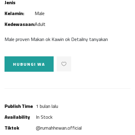
Jenis
Kelamin:
Male
Kedewasaan:
Adult
Male proven Makan ok Kawin ok Detailny tanyakan
HUBUNGI WA
Publish Time
1 bulan lalu
Availability
In Stock
Tiktok
@rumahhewan.official