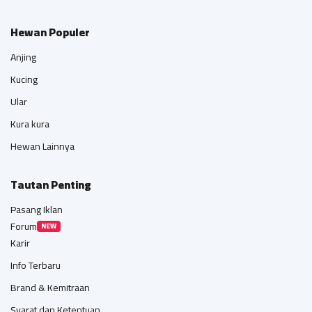
Hewan Populer
Anjing
Kucing
Ular
Kura kura
Hewan Lainnya
Tautan Penting
Pasang Iklan
Forum
NEW
Karir
Info Terbaru
Brand & Kemitraan
Syarat dan Ketentuan