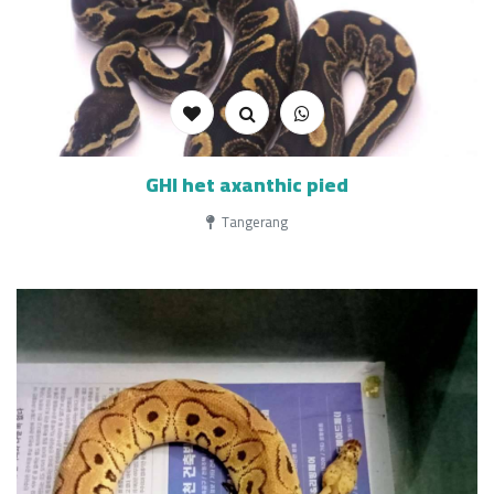
GHI het axanthic pied
Tangerang