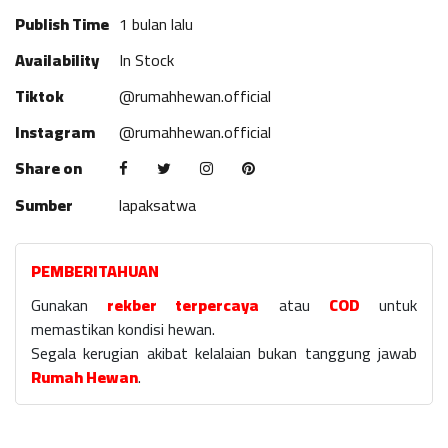
Publish Time
1 bulan lalu
Availability
In Stock
Tiktok
@rumahhewan.official
Instagram
@rumahhewan.official
Share on
Sumber
lapaksatwa
PEMBERITAHUAN
Gunakan
rekber terpercaya
atau
COD
untuk
memastikan kondisi hewan.
Segala kerugian akibat kelalaian bukan tanggung jawab
Rumah Hewan
.