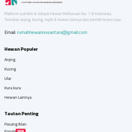
Platform Jual Beli & Adopsi Hewan Peliharaan No. 1 di Indonesia.
Temukan anjing, kucing, reptil & hewan lainnya dari pemilik terpercaya.
Email:
rumahhewannusantara@gmail.com
Hewan Populer
Anjing
Kucing
Ular
Kura kura
Hewan Lainnya
Tautan Penting
Pasang Iklan
Forum
NEW