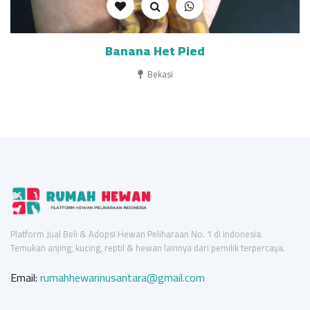
Banana Het Pied
Bekasi
Platform Jual Beli & Adopsi Hewan Peliharaan No. 1 di Indonesia.
Temukan anjing, kucing, reptil & hewan lainnya dari pemilik terpercaya.
Email:
rumahhewannusantara@gmail.com