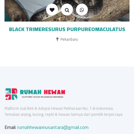
BLACK TRIMERESURUS PURPUREOMACULATUS
Pekanbaru
Platform Jual Beli & Adopsi Hewan Peliharaan No. 1 di Indonesia.
Temukan anjing, kucing, reptil & hewan lainnya dari pemilik terpercaya.
Email:
rumahhewannusantara@gmail.com