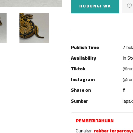
HUBUNGI WA
Publish Time
2 bul
Availability
In St
Tiktok
@rum
Instagram
@rum
Share on
Sumber
lapa
PEMBERITAHUAN
Gunakan
rekber terpercay