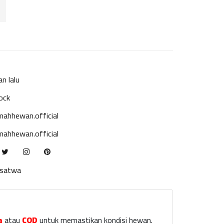
an lalu
ock
ahhewan.official
ahhewan.official
ksatwa
a
atau
COD
untuk memastikan kondisi hewan.