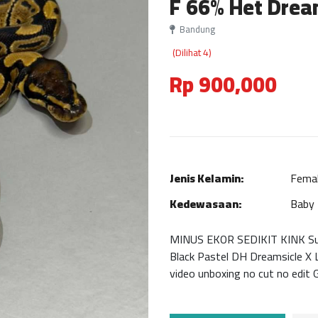
F 66% Het Drea
Bandung
(Dilihat 4)
Rp 900,000
Jenis Kelamin:
Fema
Kedewasaan:
Baby
MINUS EKOR SEDIKIT KINK Suda
Black Pastel DH Dreamsicle X
video unboxing no cut no edit 