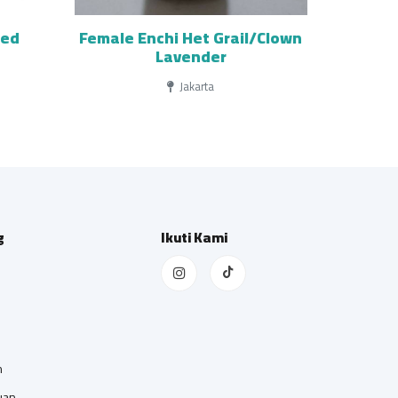
ied
Female Enchi Het Grail/Clown
Lavender
Jakarta
g
Ikuti Kami
n
uan