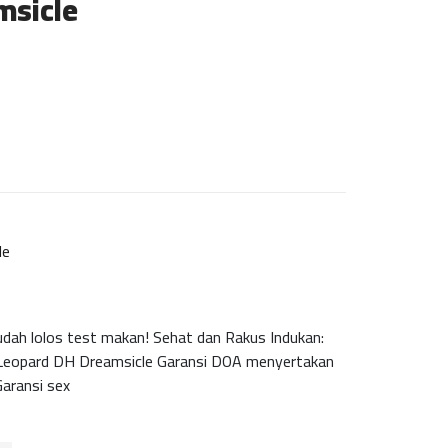
msicle
le
h lolos test makan! Sehat dan Rakus Indukan:
 Leopard DH Dreamsicle Garansi DOA menyertakan
Garansi sex