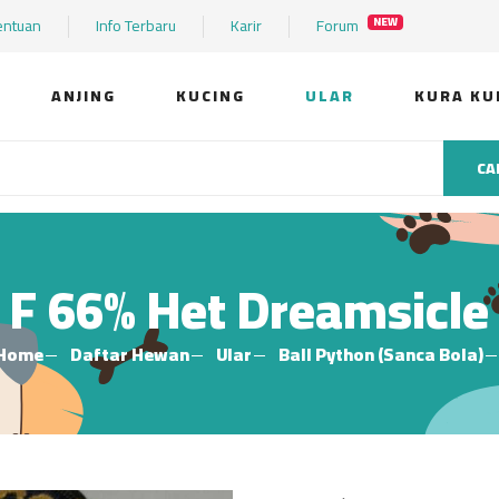
entuan
Info Terbaru
Karir
Forum
NEW
ANJING
KUCING
ULAR
KURA KU
CA
F 66% Het Dreamsicle
Home
Daftar Hewan
Ular
Ball Python (Sanca Bola)