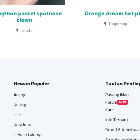
 python pastel spotnose
Orange dream het p
clown
Tangerang
Jakarta
Hewan Populer
Tautan Pentin
Anjing
Pasang Iklan
Forum
NEW
Kucing
i
Karir
Ular
Info Terbaru
Kura kura
Brand & Kemitraa
Hewan Lainnya
Syarat dan Ketent