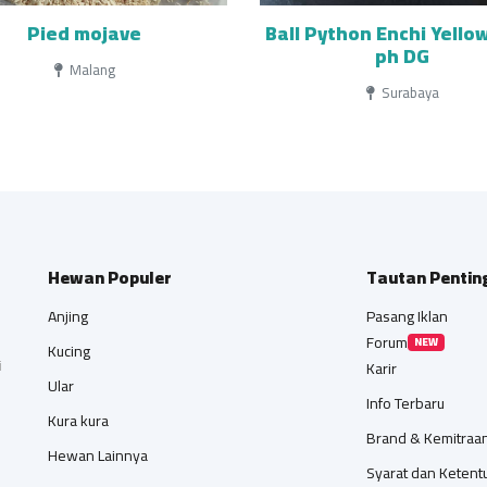
Pied mojave
Ball Python Enchi Yellow
ph DG
Malang
Surabaya
Hewan Populer
Tautan Pentin
Anjing
Pasang Iklan
Forum
NEW
Kucing
i
Karir
Ular
Info Terbaru
Kura kura
Brand & Kemitraa
Hewan Lainnya
Syarat dan Ketent