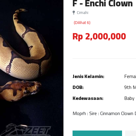
F - Enchi Clown
Cimahi
(Dilihat 6)
Rp 2,000,000
Jenis Kelamin:
Fema
DOB:
9th 
Kedewasaan:
Baby
Moprh : Sire : Cinnamon Clown