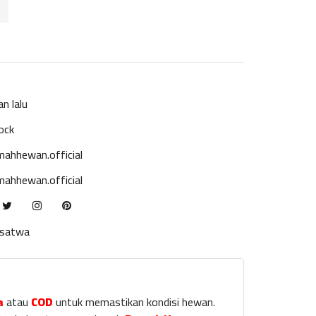
an lalu
ock
ahhewan.official
ahhewan.official
ksatwa
a
atau
COD
untuk memastikan kondisi hewan.