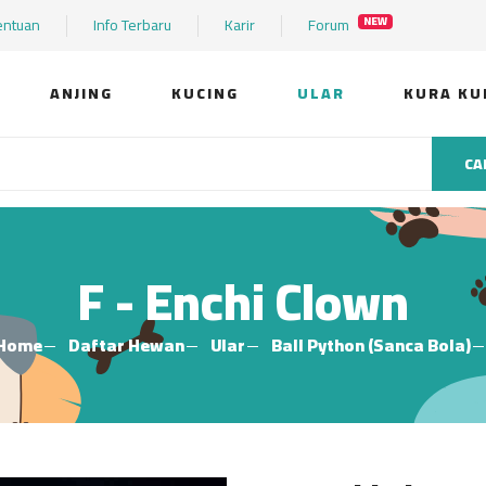
entuan
Info Terbaru
Karir
Forum
NEW
ANJING
KUCING
ULAR
KURA KU
CA
F - Enchi Clown
Home
Daftar Hewan
Ular
Ball Python (Sanca Bola)