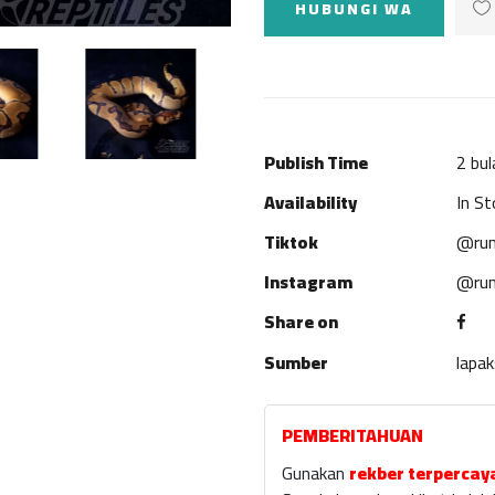
HUBUNGI WA
Publish Time
2 bul
Availability
In St
Tiktok
@rum
Instagram
@rum
Share on
Sumber
lapa
PEMBERITAHUAN
Gunakan
rekber terpercay