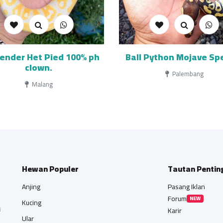
vender Het Pied 100% ph
Ball Python Mojave Sp
clown.
Palembang
Malang
Hewan Populer
Tautan Pentin
Anjing
Pasang Iklan
Forum
NEW
Kucing
i
Karir
Ular