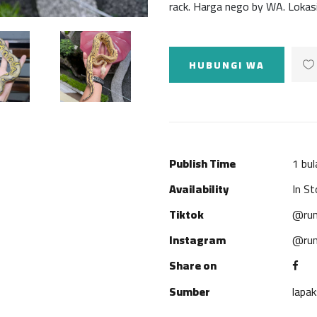
rack. Harga nego by WA. Loka
HUBUNGI WA
Publish Time
1 bul
Availability
In St
Tiktok
@rum
Instagram
@rum
Share on
Sumber
lapa