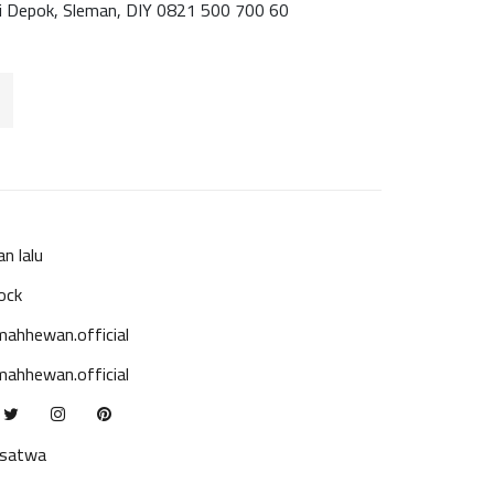
si Depok, Sleman, DIY 0821 500 700 60
an lalu
ock
ahhewan.official
ahhewan.official
ksatwa