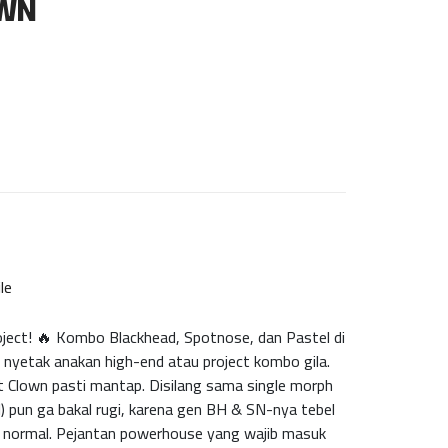
OWN
le
oject! 🔥 Kombo Blackhead, Spotnose, dan Pastel di
t nyetak anakan high-end atau project kombo gila.
 Clown pasti mantap. Disilang sama single morph
l) pun ga bakal rugi, karena gen BH & SN-nya tebel
ar normal. Pejantan powerhouse yang wajib masuk