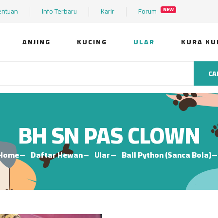
entuan
Info Terbaru
Karir
Forum
NEW
ANJING
KUCING
ULAR
KURA KU
CA
BH SN PAS CLOWN
Home
Daftar Hewan
Ular
Ball Python (Sanca Bola)