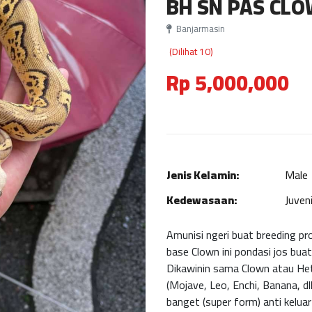
BH SN PAS CL
Banjarmasin
(Dilihat 10)
Rp 5,000,000
Jenis Kelamin:
Male
Kedewasaan:
Juveni
Amunisi ngeri buat breeding pr
base Clown ini pondasi jos bua
Dikawinin sama Clown atau Het
(Mojave, Leo, Enchi, Banana, dl
banget (super form) anti kelu