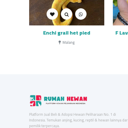
Enchi grail het pied
F La
Malang
Platform Jual Beli & Adopsi Hewan Peliharaan No. 1 di
Indonesia. Temukan anjing, kucing, reptil & hewan lainnya dar
pemilik terpercaya.