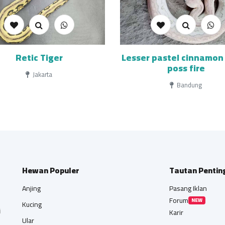
Retic Tiger
Lesser pastel cinnamon
poss fire
Jakarta
Bandung
Hewan Populer
Tautan Pentin
Anjing
Pasang Iklan
Forum
NEW
Kucing
i
Karir
Ular