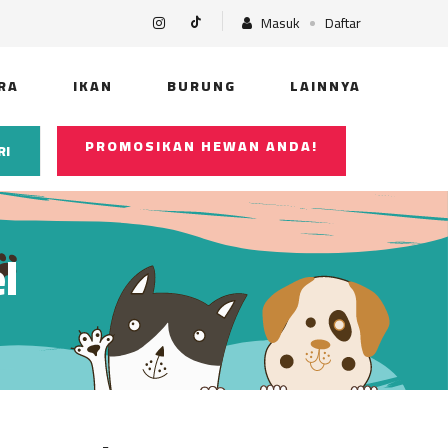
Masuk
Daftar
RA
IKAN
BURUNG
LAINNYA
PROMOSIKAN HEWAN ANDA!
RI
l