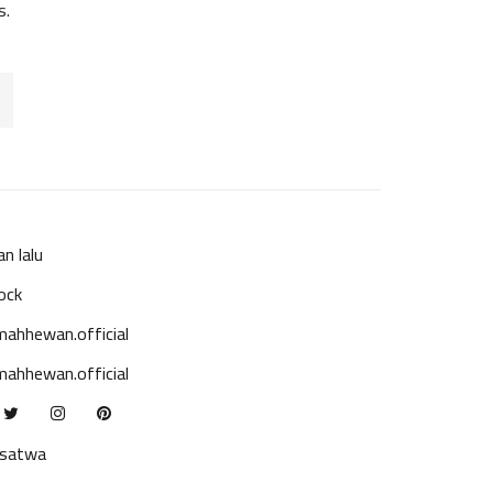
s.
an lalu
ock
ahhewan.official
ahhewan.official
ksatwa