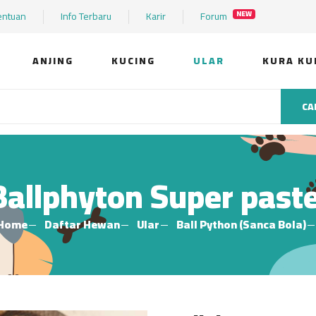
entuan
Info Terbaru
Karir
Forum
NEW
ANJING
KUCING
ULAR
KURA KU
CA
Ballphyton Super paste
Home
Daftar Hewan
Ular
Ball Python (Sanca Bola)