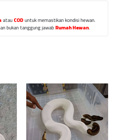
a
atau
COD
untuk memastikan kondisi hewan.
laian bukan tanggung jawab
Rumah Hewan
.