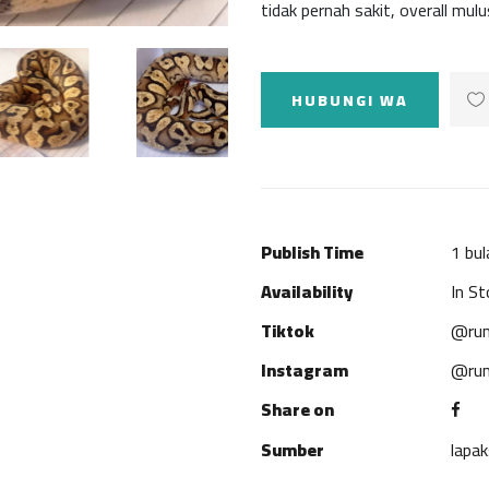
tidak pernah sakit, overall mulu
HUBUNGI WA
Publish Time
1 bul
Availability
In St
Tiktok
@rum
Instagram
@rum
Share on
Sumber
lapa