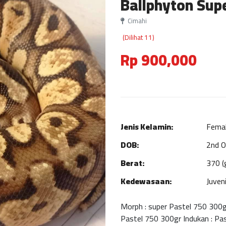
Ballphyton Supe
Cimahi
(Dilihat 11)
Rp 900,000
Jenis Kelamin:
Fema
DOB:
2nd O
Berat:
370 (
Kedewasaan:
Juveni
Morph : super Pastel 750 300gr
Pastel 750 300gr Indukan : Pa