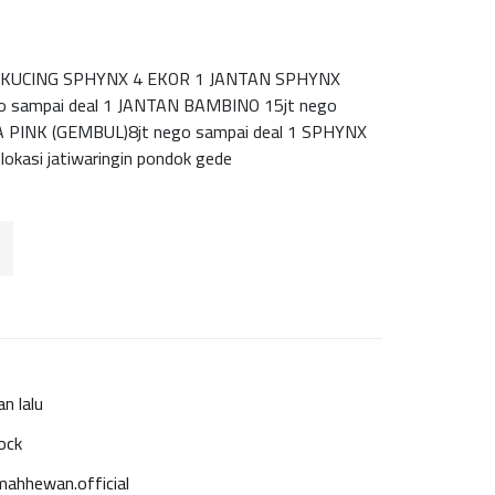
AS KUCING SPHYNX 4 EKOR 1 JANTAN SPHYNX
o sampai deal 1 JANTAN BAMBINO 15jt nego
 PINK (GEMBUL)8jt nego sampai deal 1 SPHYNX
okasi jatiwaringin pondok gede
an lalu
ock
ahhewan.official