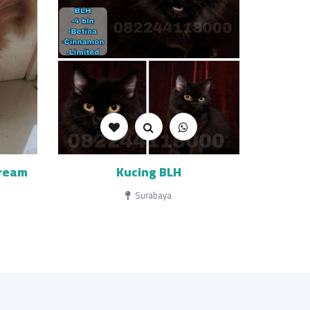
cream
Kucing BLH
Surabaya