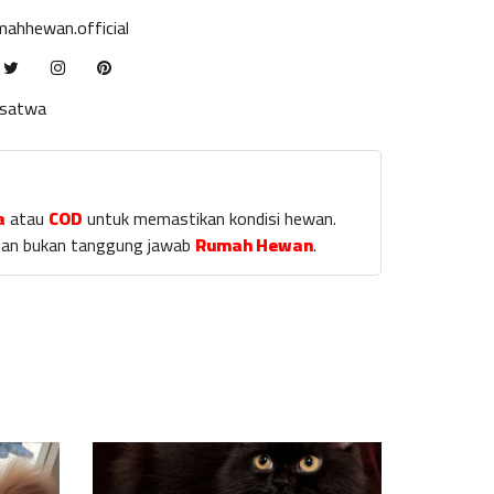
ahhewan.official
ksatwa
a
atau
COD
untuk memastikan kondisi hewan.
laian bukan tanggung jawab
Rumah Hewan
.