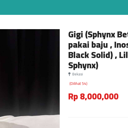
Gigi (Sphynx Be
pakai baju , In
Black Solid) , L
Sphynx)
Bekasi
(Dilihat 54)
Rp 8,000,000