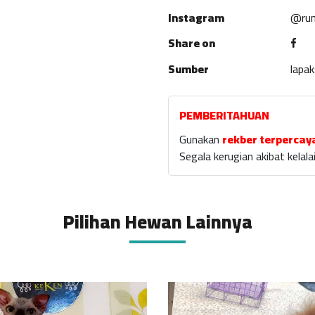
Instagram
@rum
Share on
Sumber
lapa
PEMBERITAHUAN
Gunakan
rekber terpercay
Segala kerugian akibat kela
Pilihan Hewan Lainnya