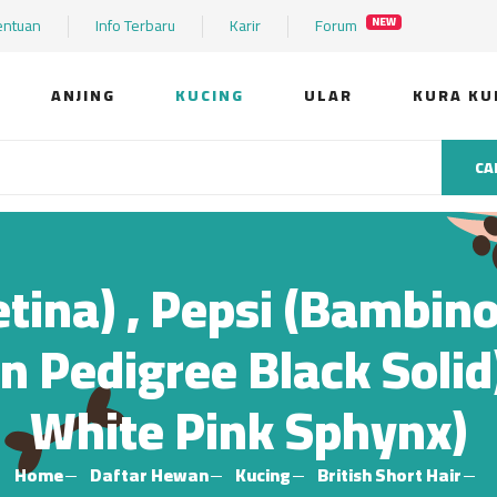
entuan
Info Terbaru
Karir
Forum
NEW
ANJING
KUCING
ULAR
KURA KU
CA
tina) , Pepsi (Bambino
n Pedigree Black Solid) 
White Pink Sphynx)
Home
Daftar Hewan
Kucing
British Short Hair