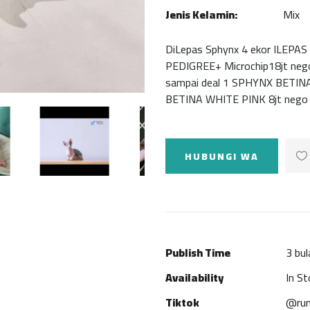
Jenis Kelamin:
Mix
DiLepas Sphynx 4 ekor ILEP
PEDIGREE+ Microchip18jt neg
sampai deal 1 SPHYNX BETINA
BETINA WHITE PINK 8jt nego l
HUBUNGI WA
Publish Time
3 bul
Availability
In St
Tiktok
@rum