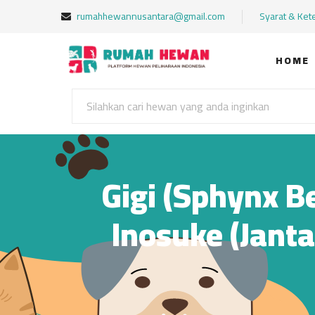
rumahhewannusantara@gmail.com
Syarat & Ket
HOME
Gigi (Sphynx Be
Inosuke (Janta