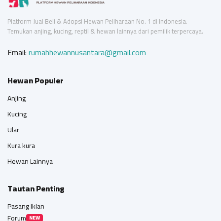
Platform Jual Beli & Adopsi Hewan Peliharaan No. 1 di Indonesia.
Temukan anjing, kucing, reptil & hewan lainnya dari pemilik terpercaya.
Email:
rumahhewannusantara@gmail.com
Hewan Populer
Anjing
Kucing
Ular
Kura kura
Hewan Lainnya
Tautan Penting
Pasang Iklan
Forum
NEW