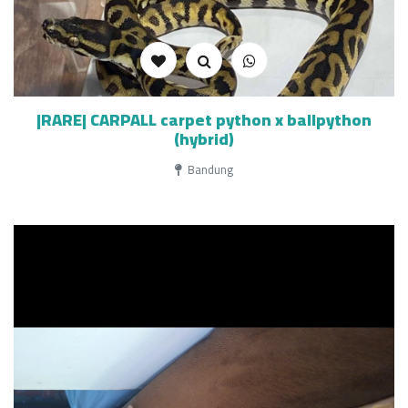
|RARE| CARPALL carpet python x ballpython
(hybrid)
Bandung