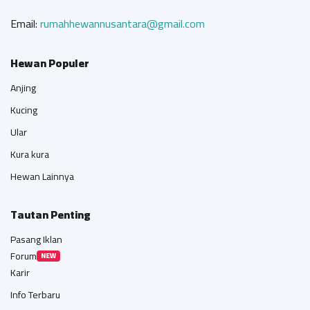
Email:
rumahhewannusantara@gmail.com
Hewan Populer
Anjing
Kucing
Ular
Kura kura
Hewan Lainnya
Tautan Penting
Pasang Iklan
Forum
NEW
Karir
Info Terbaru