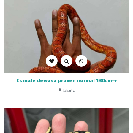
Cs male dewasa proven normal 130cm-+
Jakarta