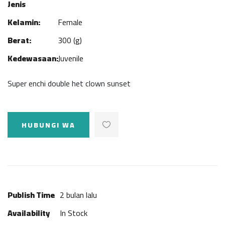
Jenis
Kelamin:
Female
Berat:
300 (g)
Kedewasaan:
Juvenile
Super enchi double het clown sunset
HUBUNGI WA
Publish Time
2 bulan lalu
Availability
In Stock