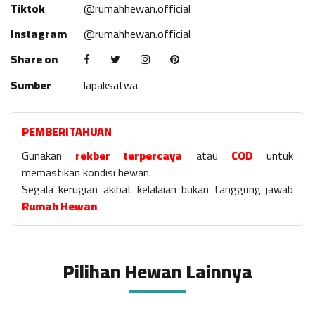
Tiktok
@rumahhewan.official
Instagram
@rumahhewan.official
Share on
Sumber
lapaksatwa
PEMBERITAHUAN
Gunakan
rekber terpercaya
atau
COD
untuk
memastikan kondisi hewan.
Segala kerugian akibat kelalaian bukan tanggung jawab
Rumah Hewan
.
Pilihan Hewan Lainnya