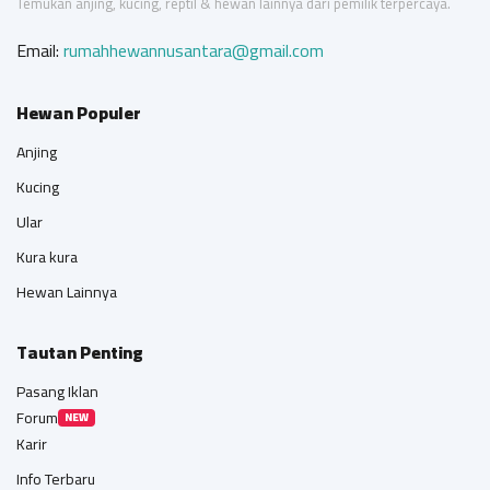
Temukan anjing, kucing, reptil & hewan lainnya dari pemilik terpercaya.
Email:
rumahhewannusantara@gmail.com
Hewan Populer
Anjing
Kucing
Ular
Kura kura
Hewan Lainnya
Tautan Penting
Pasang Iklan
Forum
NEW
Karir
Info Terbaru