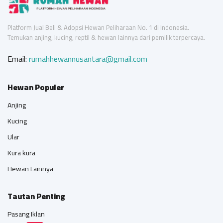
Platform Jual Beli & Adopsi Hewan Peliharaan No. 1 di Indonesia.
Temukan anjing, kucing, reptil & hewan lainnya dari pemilik terpercaya.
Email:
rumahhewannusantara@gmail.com
Hewan Populer
Anjing
Kucing
Ular
Kura kura
Hewan Lainnya
Tautan Penting
Pasang Iklan