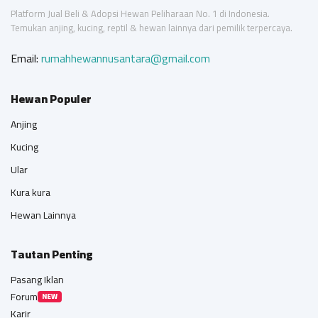
Platform Jual Beli & Adopsi Hewan Peliharaan No. 1 di Indonesia.
Temukan anjing, kucing, reptil & hewan lainnya dari pemilik terpercaya.
Email:
rumahhewannusantara@gmail.com
Hewan Populer
Anjing
Kucing
Ular
Kura kura
Hewan Lainnya
Tautan Penting
Pasang Iklan
Forum
NEW
Karir