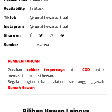
Availability
In Stock
Tiktok
@rumahhewan.official
Instagram
@rumahhewan.official
Share on
Sumber
lapaksatwa
PEMBERITAHUAN
Gunakan
rekber terpercaya
atau
COD
untuk
memastikan kondisi hewan.
Segala kerugian akibat kelalaian bukan tanggung jawab
Rumah Hewan
.
Pilihan Hewan Lainnya