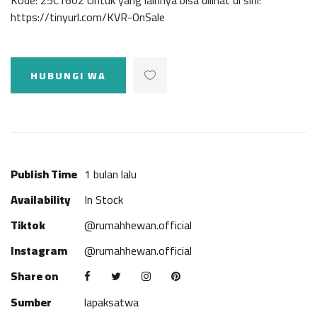
Kode: 25C1602 Untuk yang lainnya bisa dilihat di sini:
https://tinyurl.com/KVR-OnSale
HUBUNGI WA
Publish Time
1 bulan lalu
Availability
In Stock
Tiktok
@rumahhewan.official
Instagram
@rumahhewan.official
Share on
Sumber
lapaksatwa