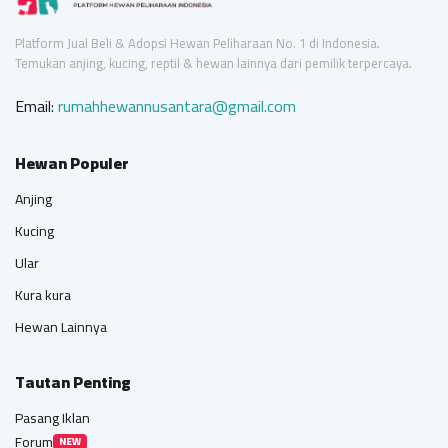
Platform Jual Beli & Adopsi Hewan Peliharaan No. 1 di Indonesia.
Temukan anjing, kucing, reptil & hewan lainnya dari pemilik terpercaya.
Email:
rumahhewannusantara@gmail.com
Hewan Populer
Anjing
Kucing
Ular
Kura kura
Hewan Lainnya
Tautan Penting
Pasang Iklan
Forum
NEW