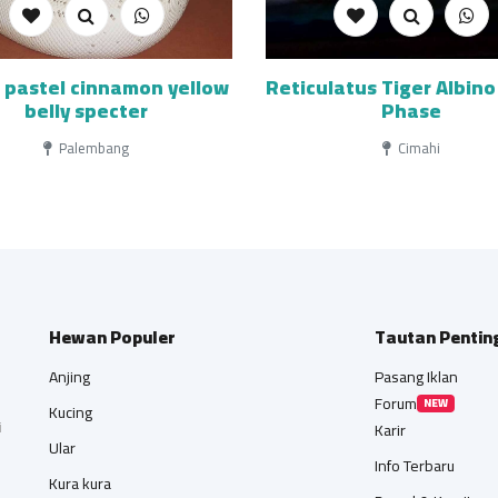
 pastel cinnamon yellow
Reticulatus Tiger Albin
belly specter
Phase
Palembang
Cimahi
Hewan Populer
Tautan Pentin
Anjing
Pasang Iklan
Forum
NEW
Kucing
i
Karir
Ular
Info Terbaru
Kura kura