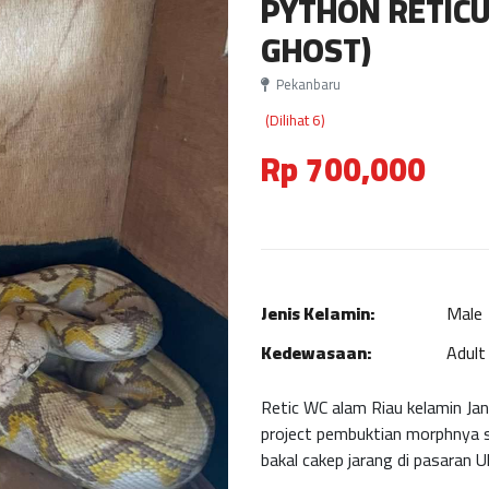
PYTHON RETICU
GHOST)
Pekanbaru
(Dilihat 6)
Rp 700,000
Jenis Kelamin:
Male
Kedewasaan:
Adult
Retic WC alam Riau kelamin Ja
project pembuktian morphnya si
bakal cakep jarang di pasaran U