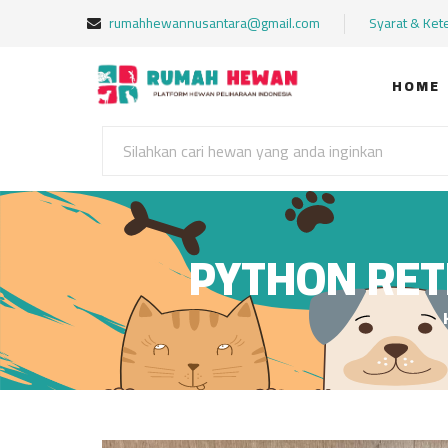
rumahhewannusantara@gmail.com
Syarat & Ket
HOME
PYTHON RETI