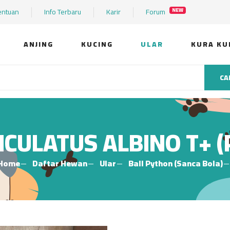
entuan
Info Terbaru
Karir
Forum
NEW
ANJING
KUCING
ULAR
KURA KU
CA
CULATUS ALBINO T+ 
Home
Daftar Hewan
Ular
Ball Python (Sanca Bola)