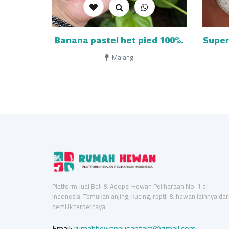
Banana pastel het pied 100%.
Super
Malang
Platform Jual Beli & Adopsi Hewan Peliharaan No. 1 di
Indonesia. Temukan anjing, kucing, reptil & hewan lainnya dar
pemilik terpercaya.
Email:
rumahhewannusantara@gmail.com