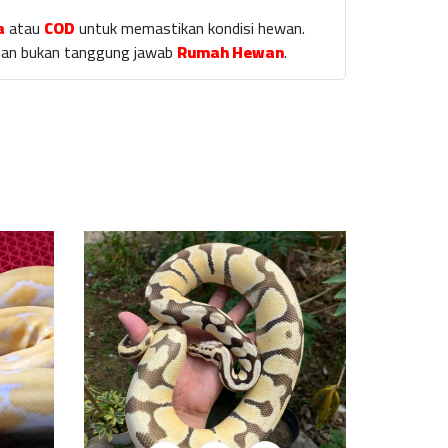
a
atau
COD
untuk memastikan kondisi hewan.
laian bukan tanggung jawab
Rumah Hewan
.