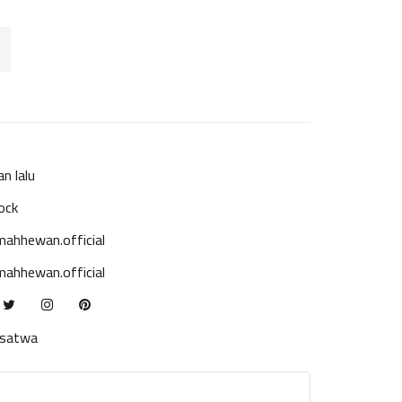
an lalu
ock
ahhewan.official
ahhewan.official
ksatwa