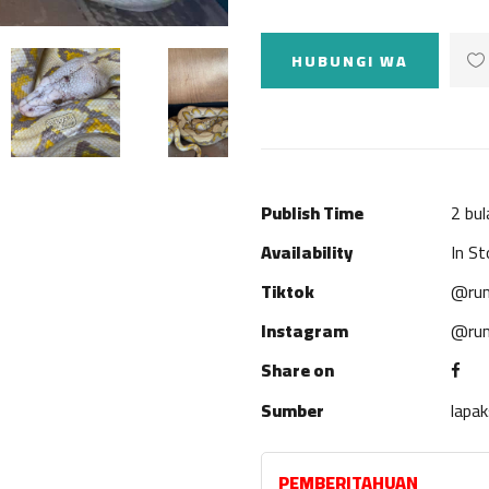
HUBUNGI WA
Publish Time
2 bul
Availability
In St
Tiktok
@rum
Instagram
@rum
Share on
Sumber
lapa
PEMBERITAHUAN