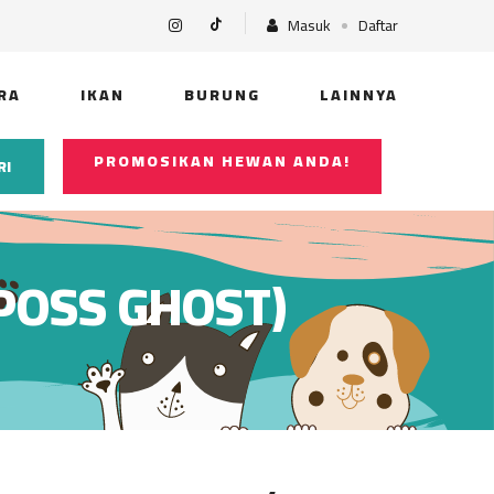
Masuk
Daftar
RA
IKAN
BURUNG
LAINNYA
PROMOSIKAN HEWAN ANDA!
RI
(POSS GHOST)