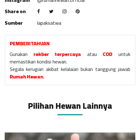
Instagram
@rumahhewan.official
Share on
Sumber
lapaksatwa
PEMBERITAHUAN
Gunakan
rekber terpercaya
atau
COD
untuk
memastikan kondisi hewan.
Segala kerugian akibat kelalaian bukan tanggung jawab
Rumah Hewan
.
Pilihan Hewan Lainnya