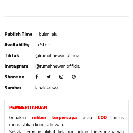
Publish Time
1 bulan lalu
Availability
In Stock
Tiktok
@rumahhewan.official
Instagram
@rumahhewan.official
Share on
Sumber
lapaksatwa
PEMBERITAHUAN
Gunakan
rekber terpercaya
atau
COD
untuk
memastikan kondisi hewan.
Segala kerugian akibat kelalaian bukan tanggung jawab