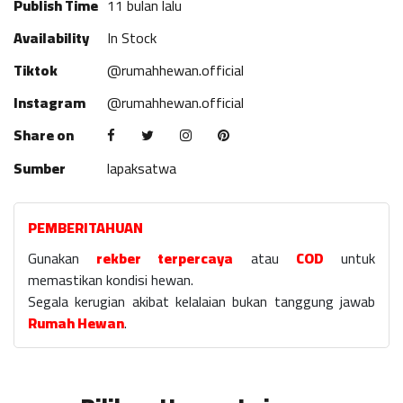
Publish Time
11 bulan lalu
Availability
In Stock
Tiktok
@rumahhewan.official
Instagram
@rumahhewan.official
Share on
Sumber
lapaksatwa
PEMBERITAHUAN
Gunakan
rekber terpercaya
atau
COD
untuk
memastikan kondisi hewan.
Segala kerugian akibat kelalaian bukan tanggung jawab
Rumah Hewan
.