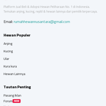
Platform Jual Beli & Adopsi Hewan Peliharaan No. 1 di Indonesia.
Temukan anjing, kucing, reptil & hewan lainnya dari pemilik terpercaya.
Email:
rumahhewannusantara@gmail.com
Hewan Populer
Anjing
Kucing
Ular
Kura kura
Hewan Lainnya
Tautan Penting
Pasang Iklan
Forum
NEW