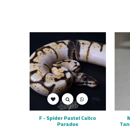
F - Spider Pastel Calico
M
Paradox
Tan