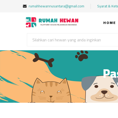
rumahhewannusantara@gmail.com
Syarat & Ket
HOME
Pa