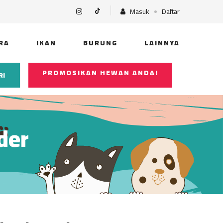
Masuk
Daftar
RA
IKAN
BURUNG
LAINNYA
PROMOSIKAN HEWAN ANDA!
RI
der