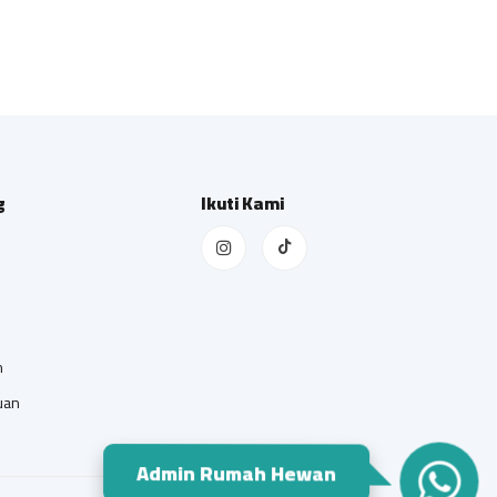
g
Ikuti Kami
n
uan
Admin Rumah Hewan