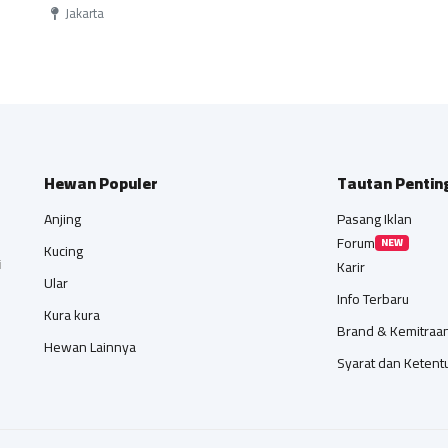
pattern
Jakarta
Hewan Populer
Tautan Pentin
Anjing
Pasang Iklan
Forum
NEW
Kucing
i
Karir
Ular
Info Terbaru
Kura kura
Brand & Kemitraa
Hewan Lainnya
Syarat dan Ketent