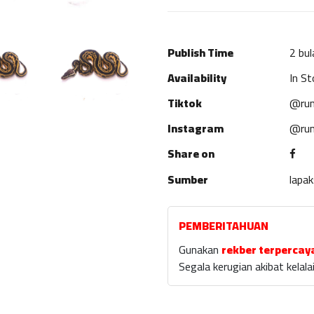
Publish Time
2 bul
Availability
In St
Tiktok
@rum
Instagram
@rum
Share on
Sumber
lapa
PEMBERITAHUAN
Gunakan
rekber terpercay
Segala kerugian akibat kela