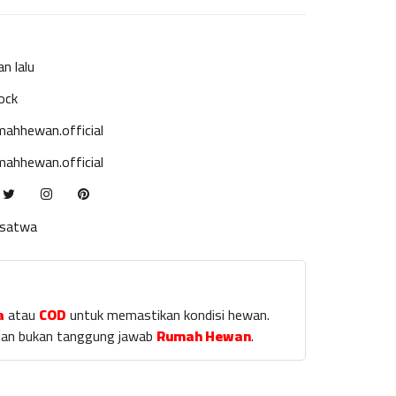
an lalu
ock
ahhewan.official
ahhewan.official
ksatwa
a
atau
COD
untuk memastikan kondisi hewan.
laian bukan tanggung jawab
Rumah Hewan
.