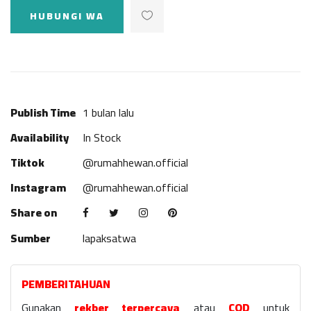
HUBUNGI WA
Publish Time
1 bulan lalu
Availability
In Stock
Tiktok
@rumahhewan.official
Instagram
@rumahhewan.official
Share on
Sumber
lapaksatwa
PEMBERITAHUAN
Gunakan
rekber terpercaya
atau
COD
untuk