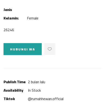
Jenis
Kelamin:
Female
26246
HUBUNGI WA
Publish Time
2 bulan lalu
Availability
In Stock
Tiktok
@rumahhewan.official