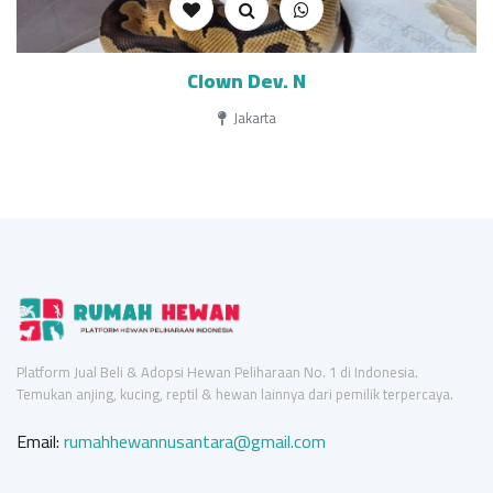
Clown Dev. N
Jakarta
Platform Jual Beli & Adopsi Hewan Peliharaan No. 1 di Indonesia.
Temukan anjing, kucing, reptil & hewan lainnya dari pemilik terpercaya.
Email:
rumahhewannusantara@gmail.com