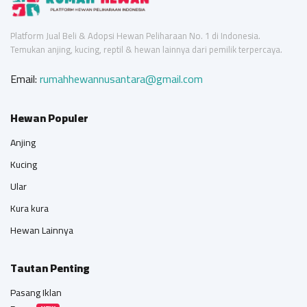
Platform Jual Beli & Adopsi Hewan Peliharaan No. 1 di Indonesia.
Temukan anjing, kucing, reptil & hewan lainnya dari pemilik terpercaya.
Email:
rumahhewannusantara@gmail.com
Hewan Populer
Anjing
Kucing
Ular
Kura kura
Hewan Lainnya
Tautan Penting
Pasang Iklan