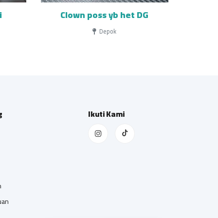
i
Clown poss yb het DG
Depok
g
Ikuti Kami
n
uan