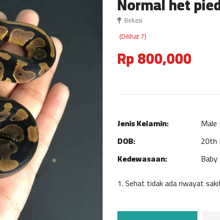
Normal het pie
Bekasi
(Dilihat 7)
Rp 800,000
Jenis Kelamin:
Male
DOB:
20th
Kedewasaan:
Baby
1. Sehat tidak ada riwayat sak