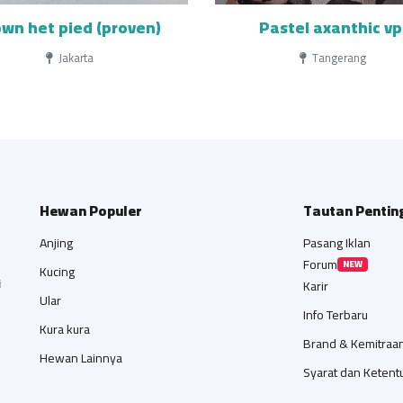
own het pied (proven)
Pastel axanthic vp
Jakarta
Tangerang
Hewan Populer
Tautan Pentin
Anjing
Pasang Iklan
Forum
NEW
Kucing
i
Karir
Ular
Info Terbaru
Kura kura
Brand & Kemitraa
Hewan Lainnya
Syarat dan Ketent