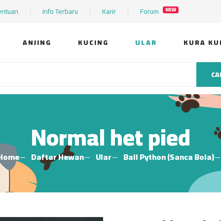
entuan
Info Terbaru
Karir
Forum
NEW
ANJING
KUCING
ULAR
KURA KU
CA
Normal het pied
Home
Daftar Hewan
Ular
Ball Python (Sanca Bola)