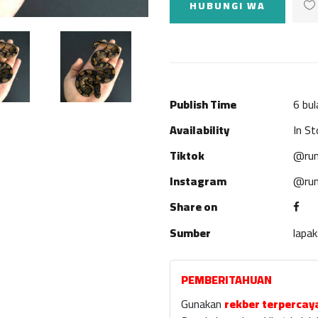
HUBUNGI WA
Publish Time
6 bul
Availability
In St
Tiktok
@rum
Instagram
@rum
Share on
Sumber
lapa
PEMBERITAHUAN
Gunakan
rekber terpercay