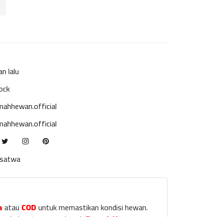
an lalu
ock
ahhewan.official
ahhewan.official
ksatwa
a
atau
COD
untuk memastikan kondisi hewan.