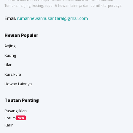
Temukan anjing, kucing, reptil & hewan lainnya dari pemilik terpercaya.
Email:
rumahhewannusantara@gmail.com
Hewan Populer
Anjing
Kucing
Ular
Kura kura
Hewan Lainnya
Tautan Penting
Pasang Iklan
Forum
NEW
Karir