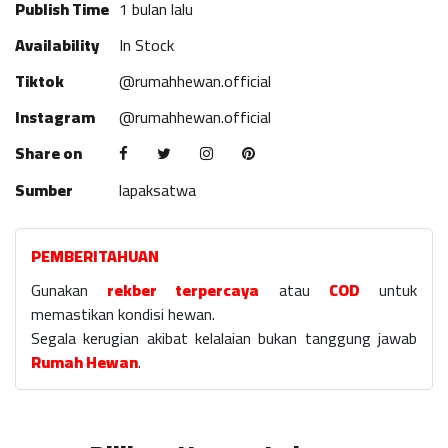
Publish Time
1 bulan lalu
Availability
In Stock
Tiktok
@rumahhewan.official
Instagram
@rumahhewan.official
Share on
Sumber
lapaksatwa
PEMBERITAHUAN
Gunakan
rekber terpercaya
atau
COD
untuk
memastikan kondisi hewan.
Segala kerugian akibat kelalaian bukan tanggung jawab
Rumah Hewan
.