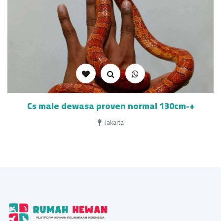
Cs male dewasa proven normal 130cm-+
Jakarta