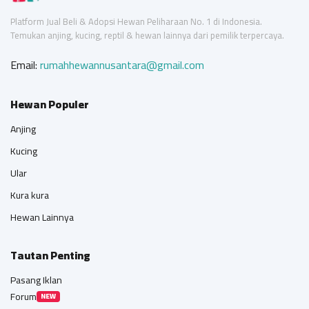
Platform Jual Beli & Adopsi Hewan Peliharaan No. 1 di Indonesia.
Temukan anjing, kucing, reptil & hewan lainnya dari pemilik terpercaya.
Email:
rumahhewannusantara@gmail.com
Hewan Populer
Anjing
Kucing
Ular
Kura kura
Hewan Lainnya
Tautan Penting
Pasang Iklan
Forum
NEW