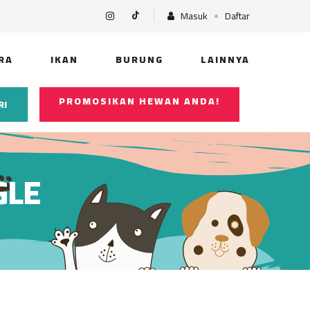
Masuk
Daftar
RA
IKAN
BURUNG
LAINNYA
PROMOSIKAN HEWAN ANDA!
RI
GLE