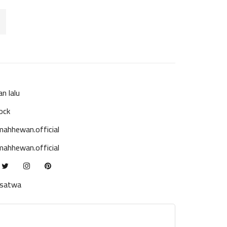
an lalu
ock
ahhewan.official
ahhewan.official
ksatwa