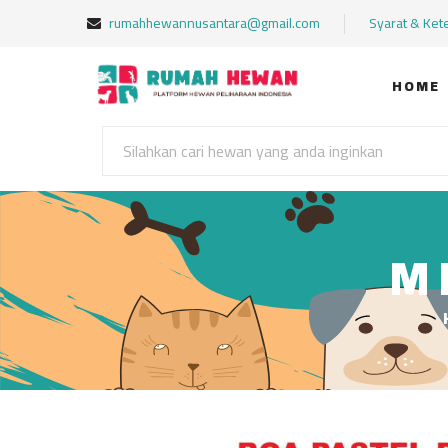
rumahhewannusantara@gmail.com
Syarat & Ket
HOME
M 