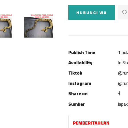
HUBUNGI WA
Publish Time
1 bul
Availability
In St
Tiktok
@rum
Instagram
@rum
Share on
Sumber
lapa
PEMBERITAHUAN