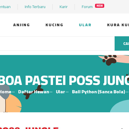
entuan
Info Terbaru
Karir
Forum
NEW
ANJING
KUCING
ULAR
KURA KU
CA
BOA PASTEl POSS JUN
Home
Daftar Hewan
Ular
Ball Python (Sanca Bola)