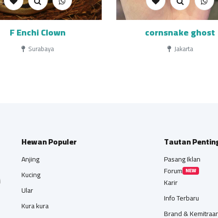
F Enchi Clown
cornsnake ghost
Surabaya
Jakarta
Hewan Populer
Tautan Pentin
Anjing
Pasang Iklan
Forum
NEW
Kucing
i
Karir
Ular
Info Terbaru
Kura kura
Brand & Kemitraa