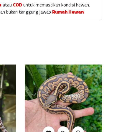
a
atau
COD
untuk memastikan kondisi hewan.
laian bukan tanggung jawab
Rumah Hewan
.