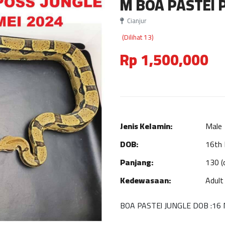
M BOA PASTEl 
Cianjur
(Dilihat 13)
Rp 1,500,000
Jenis Kelamin:
Male
DOB:
16th
Panjang:
130 (
Kedewasaan:
Adult
BOA PASTEl JUNGLE DOB :16 Me