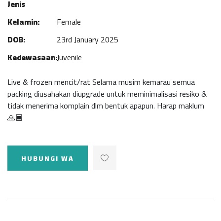
Jenis
Kelamin:
Female
DOB:
23rd January 2025
Kedewasaan:
Juvenile
Live & frozen mencit/rat Selama musim kemarau semua
packing diusahakan diupgrade untuk meminimalisasi resiko &
tidak menerima komplain dlm bentuk apapun. Harap maklum
🙏🏿
HUBUNGI WA