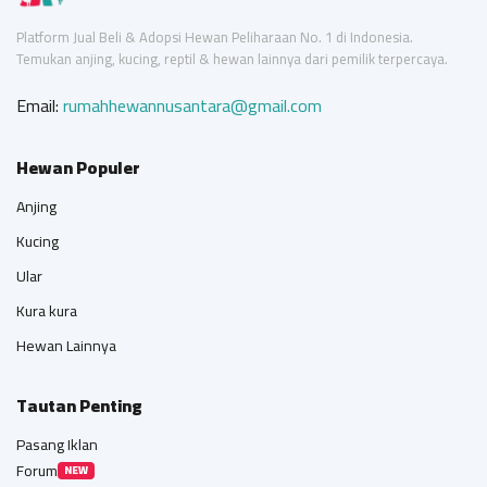
Platform Jual Beli & Adopsi Hewan Peliharaan No. 1 di Indonesia.
Temukan anjing, kucing, reptil & hewan lainnya dari pemilik terpercaya.
Email:
rumahhewannusantara@gmail.com
Hewan Populer
Anjing
Kucing
Ular
Kura kura
Hewan Lainnya
Tautan Penting
Pasang Iklan
Forum
NEW