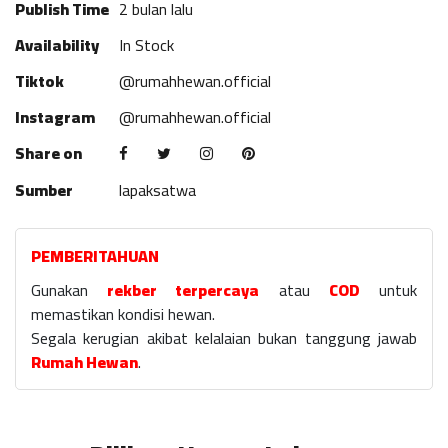
Publish Time
2 bulan lalu
Availability
In Stock
Tiktok
@rumahhewan.official
Instagram
@rumahhewan.official
Share on
Sumber
lapaksatwa
PEMBERITAHUAN
Gunakan
rekber terpercaya
atau
COD
untuk
memastikan kondisi hewan.
Segala kerugian akibat kelalaian bukan tanggung jawab
Rumah Hewan
.