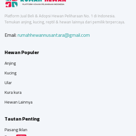
Platform Jual Beli & Adopsi Hewan Peliharaan No. 1 di Indonesia.
Temukan anjing, kucing, reptil & hewan lainnya dari pemilik terpercaya.
Email:
rumahhewannusantara@gmail.com
Hewan Populer
Anjing
Kucing
Ular
Kura kura
Hewan Lainnya
Tautan Penting
Pasang Iklan