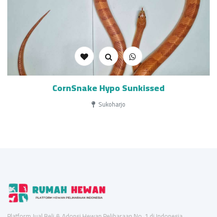
CornSnake Hypo Sunkissed
Sukoharjo
Platform Jual Beli & Adopsi Hewan Peliharaan No. 1 di Indonesia.