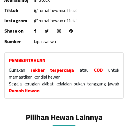
Availability
In Stock
Tiktok
@rumahhewan.official
Instagram
@rumahhewan.official
Share on
Sumber
lapaksatwa
PEMBERITAHUAN
Gunakan
rekber terpercaya
atau
COD
untuk
memastikan kondisi hewan.
Segala kerugian akibat kelalaian bukan tanggung jawab
Rumah Hewan
.
Pilihan Hewan Lainnya