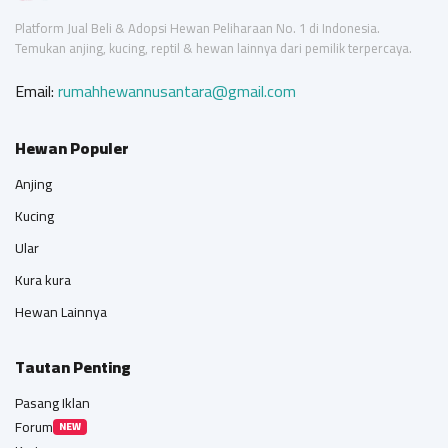
Platform Jual Beli & Adopsi Hewan Peliharaan No. 1 di Indonesia.
Temukan anjing, kucing, reptil & hewan lainnya dari pemilik terpercaya.
Email:
rumahhewannusantara@gmail.com
Hewan Populer
Anjing
Kucing
Ular
Kura kura
Hewan Lainnya
Tautan Penting
Pasang Iklan
Forum
NEW