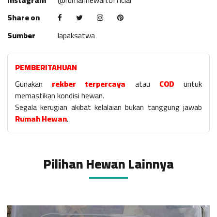
Instagram
@rumahhewan.official
Share on
Sumber
lapaksatwa
PEMBERITAHUAN
Gunakan
rekber terpercaya
atau
COD
untuk
memastikan kondisi hewan.
Segala kerugian akibat kelalaian bukan tanggung jawab
Rumah Hewan
.
Pilihan Hewan Lainnya