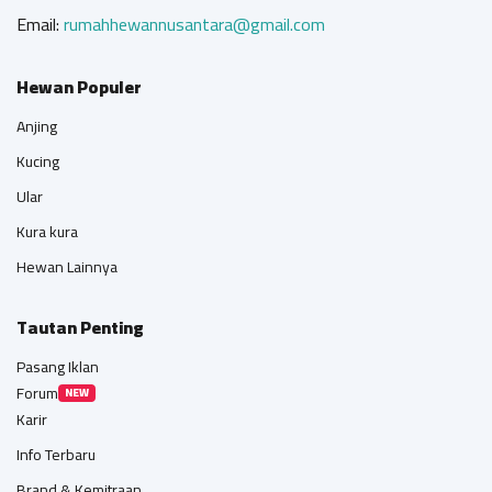
Email:
rumahhewannusantara@gmail.com
Hewan Populer
Anjing
Kucing
Ular
Kura kura
Hewan Lainnya
Tautan Penting
Pasang Iklan
Forum
NEW
Karir
Info Terbaru
Brand & Kemitraan