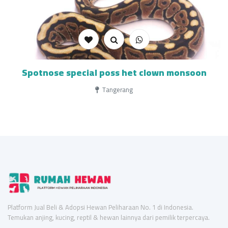
Spotnose special poss het clown monsoon
Tangerang
Platform Jual Beli & Adopsi Hewan Peliharaan No. 1 di Indonesia.
Temukan anjing, kucing, reptil & hewan lainnya dari pemilik terpercaya.