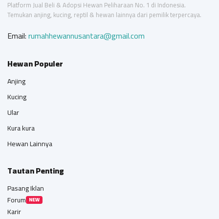
Platform Jual Beli & Adopsi Hewan Peliharaan No. 1 di Indonesia.
Temukan anjing, kucing, reptil & hewan lainnya dari pemilik terpercaya.
Email:
rumahhewannusantara@gmail.com
Hewan Populer
Anjing
Kucing
Ular
Kura kura
Hewan Lainnya
Tautan Penting
Pasang Iklan
Forum
NEW
Karir